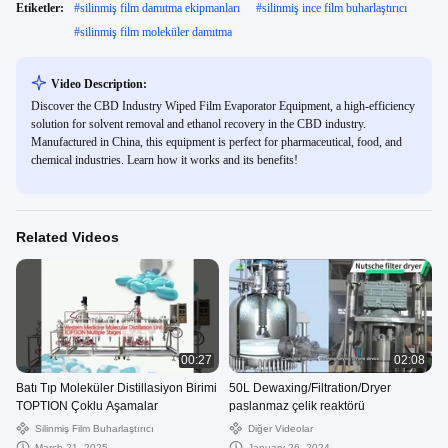
Etiketler:
#
silinmiş film damıtma ekipmanları
#
silinmiş ince film buharlaştırıcı
#
silinmiş film moleküler damıtma
Video Description:
Discover the CBD Industry Wiped Film Evaporator Equipment, a high-efficiency
solution for solvent removal and ethanol recovery in the CBD industry.
Manufactured in China, this equipment is perfect for pharmaceutical, food, and
chemical industries. Learn how it works and its benefits!
Related Videos
00:27
02:08
Batı Tıp Moleküler Distillasiyon Birimi
50L Dewaxing/Filtration/Dryer
TOPTION Çoklu Aşamalar
paslanmaz çelik reaktörü
Silinmiş Film Buharlaştırıcı
Diğer Videolar
March 21, 2025
January 26, 2024