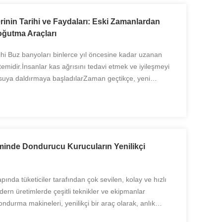
inin Tarihi ve Faydaları: Eski Zamanlardan
ğutma Araçları
hi Buz banyoları binlerce yıl öncesine kadar uzanan
temidir.İnsanlar kas ağrısını tedavi etmek ve iyileşmeyi
suya daldırmaya başladılarZaman geçtikçe, yeni
lanıldı.Buz banyo makineleri, onları modern ...
minde Dondurucu Kurucuların Yenilikçi
ında tüketiciler tarafından çok sevilen, kolay ve hızlı
ern üretimlerde çeşitli teknikler ve ekipmanlar
ondurma makineleri, yenilikçi bir araç olarak, anlık
nemli bir rol oynar. Geleneksel olarak, hazır ...