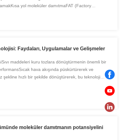
lamakKısa yol moleküler damıtmaFAT (Factory
. " terimiKısa yol moleküler damıtmaUzman
lojisi: Faydaları, Uygulamalar ve Gelişmeler
iSıvı maddeleri kuru tozlara dönüştürmenin önemli bir
performansSıcak hava akışında püskürtürerek ve
oz şekline hızlı bir şekilde dönüştürerek, bu teknoloji
nmasını sağlar. Sprey kurutma teknolojisi, sıv...
ümünde moleküler damıtmanın potansiyelini