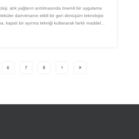
oji, atık yağların arıtılmasında önemli bir uygulama
oleküler damıtmanın etkili bir geri dönüşüm teknolojisi
 kapalı bir ayırma tekniği kullanarak farklı maddeleri
isidir.Kullanılmış yağ genellikle çe...
6
7
8