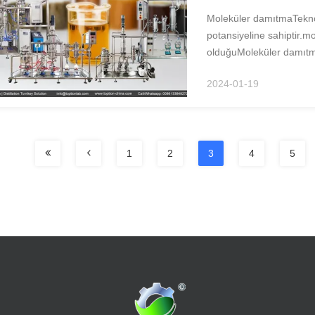
Moleküler damıtmaTeknol
potansiyeline sahiptir.m
olduğuMoleküler damıtma,
ayıran bir ayırma teknoloj
2024-01-19
1
2
3
4
5