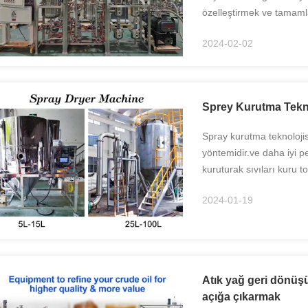
özelleştirmek ve tamam
Acceptance Test) kabulü
2024-02-02
olmayanlar i...
Sprey Kurutma Tekno
Spray kurutma teknolojis
yöntemidir.ve daha iyi 
kuruturak sıvıları kuru t
ürünün bütünlüğünün koru
2024-01-19
Atık yağ geri dönüş
açığa çıkarmak