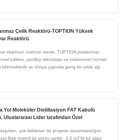
slanmaz Çelik Reaktörü-TOPTION Yüksek
uvar Reaktörü
uvar ekipmanı üreticisi olarak, TOPTION,paslanmaz
mel kalitesi, yenilikçi teknolojisi ve mükemmel hizmeti
 bilinmektedir ve dünya çapında geniş bir ortak ağı
li araştırma ve geliştirme ve müşterileriyle ...
 Yol Moleküler Distillasiyon FAT Kabulü
 Uluslararası Lider tarafından Özel
klaşırken, çok beklenen bir projenin tamamlandığını
.Bize önemli bir görev verildi.: 0.5 m2'lik bir alanı