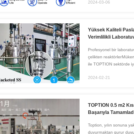
2024-03-06
Yüksek Kaliteli Pa
Verimlilikli Laborat
Profesyonel bir laborat
çelikten reaktörlerMükem
ile TOPTION sektörde iyi
kurmuştur.TOPTION, sürek
2024-02-21
TOPTION 0.5 m2 Kısa
Başarıyla Tamamladı,
Toption, yılın sonuna ya
duyurmaktan gurur duyuyor