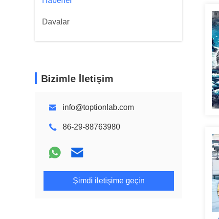
Haberler
Davalar
Bizimle İletişim
info@toptionlab.com
86-29-88763980
Şimdi iletişime geçin