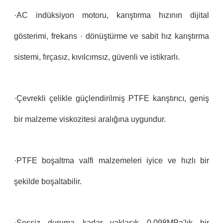
·AC indüksiyon motoru, karıştırma hızının dijital
gösterimi, frekans · dönüştürme ve sabit hız karıştırma
sistemi, fırçasız, kıvılcımsız, güvenli ve istikrarlı.
·Çevrekli çelikle güçlendirilmiş PTFE karıştırıcı, geniş
bir malzeme viskozitesi aralığına uygundur.
·PTFE boşaltma valfi malzemeleri iyice ve hızlı bir
şekilde boşaltabilir.
·Sessiz duruma kadar yaklaşık 0.098MPa'lık bir