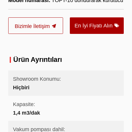
Model numarası:
TOPT-10 dondurarak kurutucu
En İyi Fiyatı Alın
Bizimle İletişim
Ürün Ayrıntıları
Showroom Konumu:
Hiçbiri
Kapasite:
1,4 m3/dak
Vakum pompası dahil: