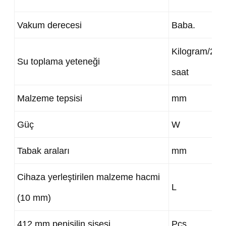
Vakum derecesi
Baba.
Kilogram/24
Su toplama yeteneği
saat
Malzeme tepsisi
mm
Güç
W
Tabak araları
mm
Cihaza yerleştirilen malzeme hacmi
L
(10 mm)
412 mm penisilin şişesi
Pcs