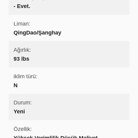
- Evet.
Liman:
QingDao/Şanghay
Ağırlık:
93 lbs
iklim türü:
N
Durum:
Yeni
Özellik:
Yüksek Verimlilik Düşük Maliyet