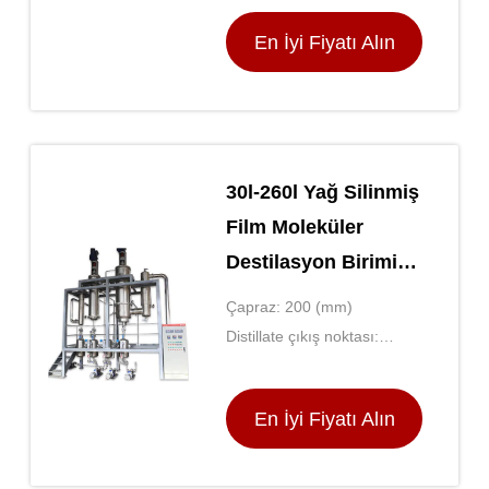
En İyi Fiyatı Alın
30l-260l Yağ Silinmiş
Film Moleküler
Destilasyon Birimi
Yüksek Saflık
Çapraz: 200 (mm)
Distillate çıkış noktası:
sürekli
En İyi Fiyatı Alın