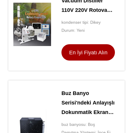
Vacuum Distiller
110V 220V Rotovap
Vacuum
kondenser tipi: Dikey
Durum: Yeni
En İyi Fiyatı Alın
Buz Banyo
Serisi'ndeki Anlayışlı
Dokunmatik Ekran
Arayüzü ve Otomatik
buz banyosu: Boş
İşlevler
Damıtma Yöntemi: İnce Film