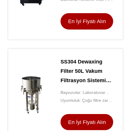
Buharlaşması
En İyi Fiyatı Alın
SS304 Dewaxing
Filter 50L Vakum
Filtrasyon Sistemi
Yüksek Performanslı
Başvurular: Laboratuvar
Balmumu Kaldırma
Filtrasyon, Sterilizasyon,
Uyumluluk: Çoğu filtre zarı
Partikül Analizi
ile uyumludur
En İyi Fiyatı Alın