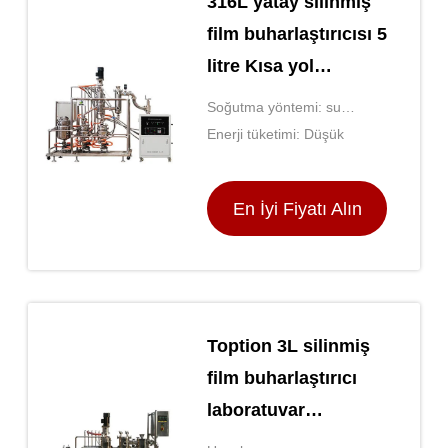
316L yatay silinmiş
film buharlaştırıcısı 5
litre Kısa yol
damıtma
Soğutma yöntemi: su
soğutma
Enerji tüketimi: Düşük
En İyi Fiyatı Alın
Toption 3L silinmiş
film buharlaştırıcı
laboratuvar
moleküler damıtma