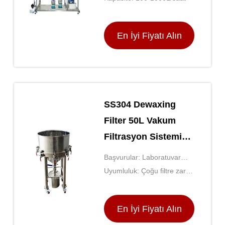
En İyi Fiyatı Alın
SS304 Dewaxing
Filter 50L Vakum
Filtrasyon Sistemi
Yüksek Performanslı
Başvurular: Laboratuvar
Balmumu Kaldırma
Filtrasyon, Sterilizasyon,
Uyumluluk: Çoğu filtre zarı
Partikül Analizi
ile uyumludur
En İyi Fiyatı Alın