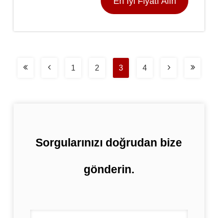
En İyi Fiyatı Alın
1
2
3
4
Sorgularınızı doğrudan bize
gönderin.