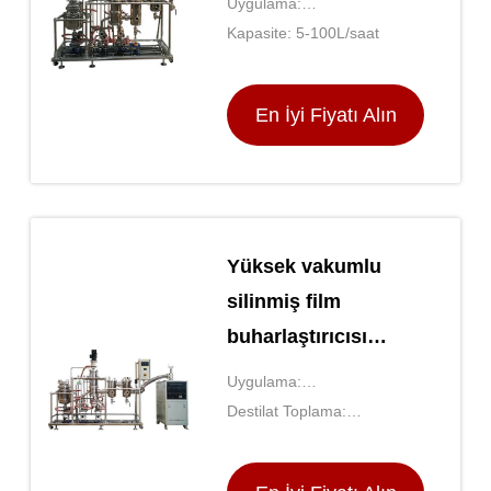
Uygulama:
ekipmanları
Konsantrasyon/Destilasyon
Kapasite: 5-100L/saat
En İyi Fiyatı Alın
Yüksek vakumlu
silinmiş film
buharlaştırıcısı
Farmasötik kısa
Uygulama:
yollu damıtma
Kimyasal/Eczacılık/Gıda
Destilat Toplama:
ünitesi
Endüstrisi
kondansatör