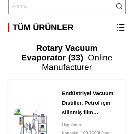
TÜM ÜRÜNLER
Rotary Vacuum
Evaporator (33)
Online
Manufacturer
Endüstriyel Vacuum
Distiller, Petrol için
silinmiş film
buharlaştırıcı
Uygulama:
Kimyasal/Eczacılık/Gıda
Kapasite: 100-1000L/saat