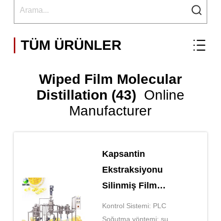
TÜM ÜRÜNLER
Wiped Film Molecular
Distillation (43)
Online
Manufacturer
Kapsantin
Ekstraksiyonu
Silinmiş Film
Buharlandırıcı Kısa
Kontrol Sistemi: PLC
Menzilli Moleküler
Soğutma yöntemi: su