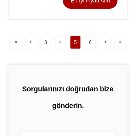
En İyi Fiyatı Alın
3
4
5
6
Sorgularınızı doğrudan bize
gönderin.