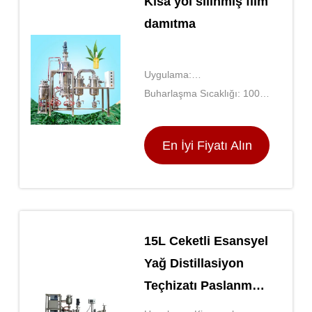
Kısa yol silinmiş film
damıtma
Uygulama:
Kimyasal/Eczacılık/Gıda
Buharlaşma Sıcaklığı: 100-
300°C
En İyi Fiyatı Alın
15L Ceketli Esansyel
Yağ Distillasiyon
Teçhizatı Paslanmaz
Çelik