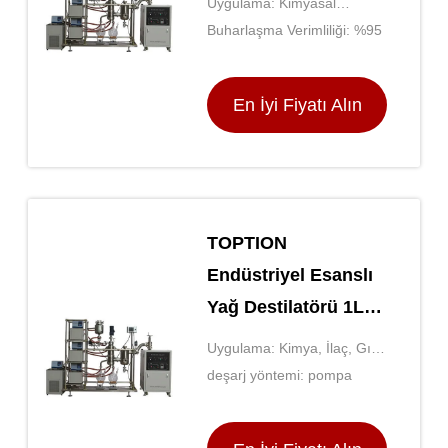
Uygulama: Kimyasal
endüstri
Buharlaşma Verimliliği: %95
En İyi Fiyatı Alın
TOPTION
Endüstriyel Esanslı
Yağ Destilatörü 1L
Kapalı Cam Tankla
Uygulama: Kimya, İlaç, Gıda
vb.
deşarj yöntemi: pompa