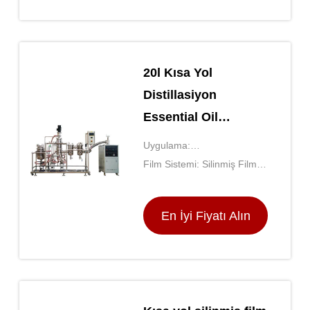
20l Kısa Yol
Distillasiyon
Essential Oil
Distillation Machine
Uygulama:
İnce Film
Konsantrasyon/Destilasyon
Film Sistemi: Silinmiş Film
Sistemi
En İyi Fiyatı Alın