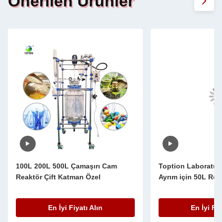
Önerilen Ürünler
100L 200L 500L Çamaşırı Cam
Toption Laboratuv
Reaktör Çift Katman Özel
Ayrım için 50L Rota
En İyi Fiyatı Alın
En İyi Fiy