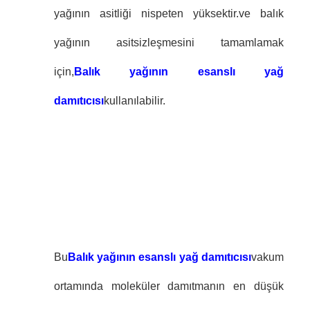
yağının asitliği nispeten yüksektir.ve balık
yağının asitsizleşmesini tamamlamak
için,
Balık yağının esanslı yağ
damıtıcısı
kullanılabilir.
Bu
Balık yağının esanslı yağ damıtıcısı
vakum
ortamında moleküler damıtmanın en düşük