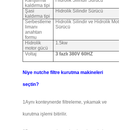
Karıştırma
Hidrolik Silindir Sürücü
kaldırma tipi
Şasi
Hidrolik Silindir Sürücü
kaldırma tipi
Serbestleme
Hidrolik Silindir ve Hidrolik Motor
limanı
Sürücü
anahtarı
formu
Hidrolik
1.5kw
motor gücü
Voltaj
3 fazlı 380V 60HZ
Niye nutche filtre kurutma makineleri
seçtin?
1Aynı konteynerde filtreleme, yıkamak ve
kurutma işlemi bitirilir.