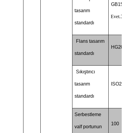
GB150.1
-
tasarım
Evet.
150.4
standardı
Flans tasarım
HG20592-
standardı
Sıkıştırıcı
tasarım
ISO2852
standardı
Serbestleme
100
valf portunun