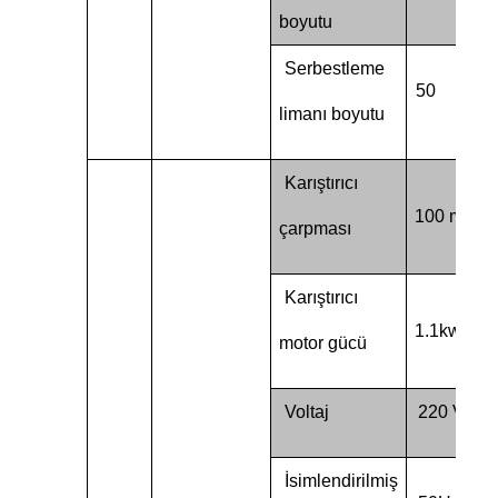
boyutu
Serbestleme
50
limanı boyutu
Karıştırıcı
100 mm
çarpması
Karıştırıcı
1.1kw
motor gücü
Voltaj
220 V
İsimlendirilmiş