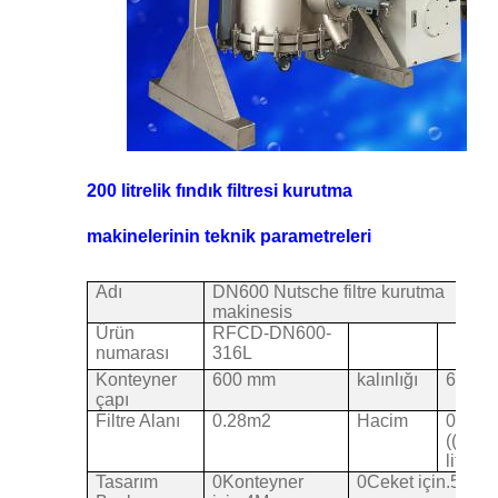
200 litrelik fındık filtresi kurutma
makinelerinin teknik parametreleri
Adı
DN600 Nutsche filtre kurutma
makinesi
s
Ürün
RFCD-DN600-
numarası
316L
Konteyner
600 mm
kalınlığı
6 mm
çapı
Filtre Alanı
0.28m2
Hacim
0.2m3
((200
litre)
Tasarım
0Konteyner
0Ceket için.5Mpa