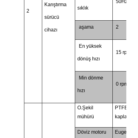
50Hz
Karıştırma
sıklık
2
sürücü
aşama
2
cihazı
En yüksek
15 rpm
dönüş hızı
Min dönme
0 rpm
hızı
O.
Şekil
PTFE ile
mühürü
kaplanmış
Döviz motoru
Eugene.