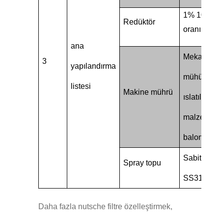
1% 100 az
Redüktör
oranı
ana
Mekanik
3
yapılandırma
mühürlem
listesi
Makine mührü
ıslatılmış
malzeme 3
balon
Sabit tip, 1
Spray topu
SS316L
Daha fazla nutsche filtre özelleştirmek,