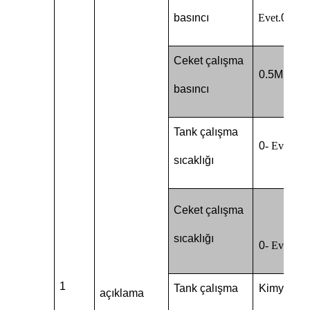
basıncı
Evet.
0.4M
Ceket çalışma
0.5MPa
basıncı
Tank çalışma
0
- Evet.
16
sıcaklığı
Ceket çalışma
sıcaklığı
0
- Evet.
16
1
Tank çalışma
Kimyasal
açıklama