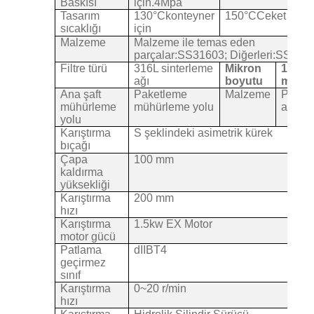
Baskısı
için.4Mpa
Tasarım
130
°C
konteyner
150
°C
Ceket için
sıcaklığı
için
Malzeme
Malzeme ile temas eden
parçalar:SS31603; Diğerleri:SS304
Filtre türü
316L sinterleme
Mikron
10
ağı
boyutu
mikro
Ana şaft
Paketleme
Malzeme
PTFE
mühürleme
mühürleme yolu
ambala
yolu
Karıştırma
S şeklindeki asimetrik kürek
bıçağı
Çapa
100 mm
kaldırma
yüksekliği
Karıştırma
200 mm
hızı
Karıştırma
1.5kw EX Motor
motor gücü
Patlama
dIIBT4
geçirmez
sınıf
Karıştırma
0~20 r/min
hızı