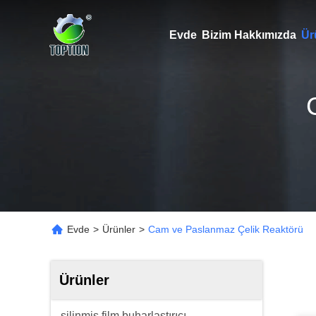
Evde
Bizim Hakkımızda
Ür
Evde
>
Ürünler
>
Cam ve Paslanmaz Çelik Reaktörü
Ürünler
silinmiş film buharlaştırıcı