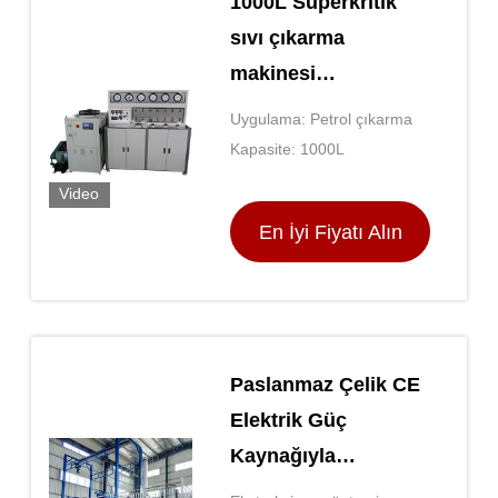
1000L Süperkritik
sıvı çıkarma
makinesi
Laboratuvar
Uygulama: Petrol çıkarma
Süperkritik CO2
Kapasite: 1000L
makinesi
Video
En İyi Fiyatı Alın
Paslanmaz Çelik CE
Elektrik Güç
Kaynağıyla
Süperkritik CO2 Sıvı