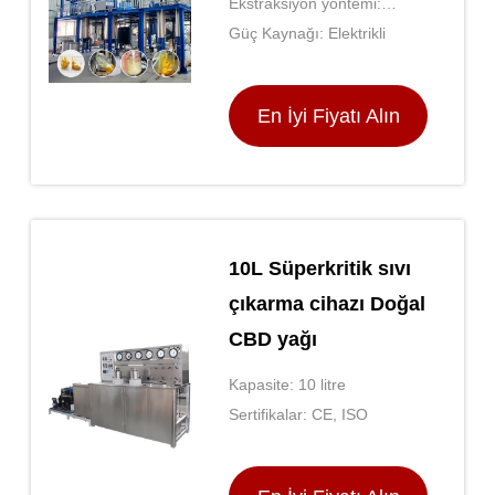
Ekstraksiyon yöntemi:
Ekstraksiyonu
Solvent Ekstraksiyonu
Güç Kaynağı: Elektrikli
En İyi Fiyatı Alın
10L Süperkritik sıvı
çıkarma cihazı Doğal
CBD yağı
Kapasite: 10 litre
Sertifikalar: CE, ISO