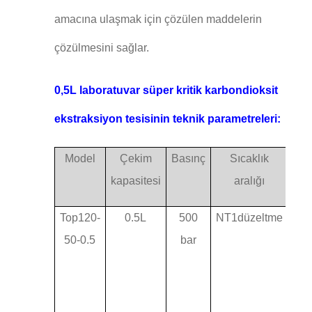
amacına ulaşmak için çözülen maddelerin
çözülmesini sağlar.
0,5L laboratuvar süper kritik karbondioksit
ekstraksiyon tesisinin teknik parametreleri:
Model
Çekim
Basınç
Sıcaklık
Kom
kapasitesi
aralığı
Top120-
0.5L
500
NT1düzeltme
B
50-0.5
bar
ay