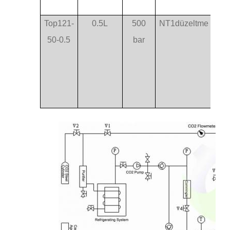
Top121-
0.5L
500
NT1düzeltme
Bir
50-0.5
bar
apı,
kap
ltm
ola