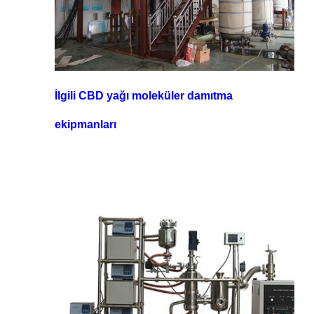
İlgili CBD yağı moleküler damıtma
ekipmanları