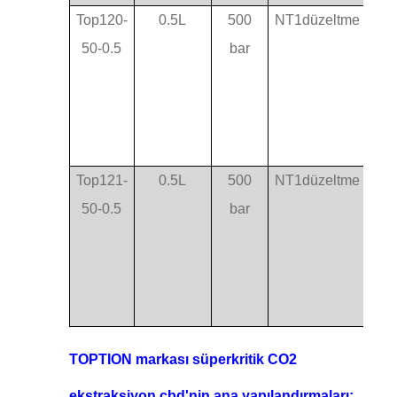
Top120-
0.5L
500
NT1düzeltme
B
50-0.5
bar
ay
Top121-
0.5L
500
NT1düzeltme
Bir
50-0.5
bar
apı,
kap
ltm
ola
TOPTION markası süperkritik CO2
ekstraksiyon cbd'nin ana yapılandırmaları: