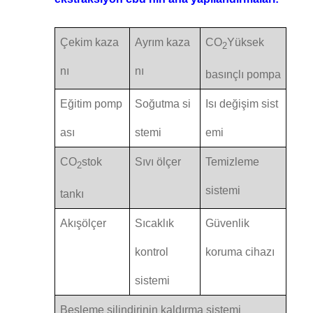
Çekim kaza
Ayrım kaza
CO
Yüksek
2
nı
nı
basınçlı pompa
Eğitim pomp
Soğutma si
Isı değişim sist
ası
stemi
emi
CO
stok
Sıvı ölçer
Temizleme
2
sistemi
tankı
Akışölçer
Sıcaklık
Güvenlik
kontrol
koruma cihazı
sistemi
Besleme silindirinin kaldırma sistemi