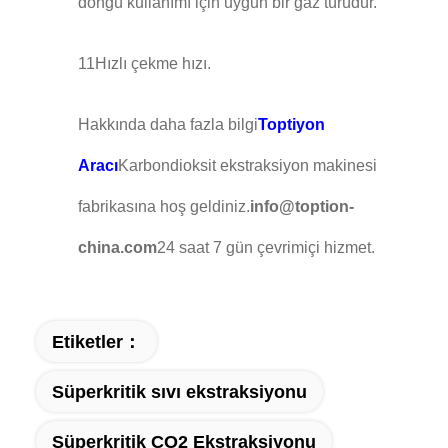
döngü kullanımı için uygun bir gaz türüdür.
11Hızlı çekme hızı.
Hakkında daha fazla bilgi
Toptiyon
Aracı
Karbondioksit ekstraksiyon makinesi
fabrikasına hoş geldiniz.
info@toption-
china.com
24 saat 7 gün çevrimiçi hizmet.
Etiketler：
Süperkritik sıvı ekstraksiyonu
Süperkritik CO2 Ekstraksiyonu