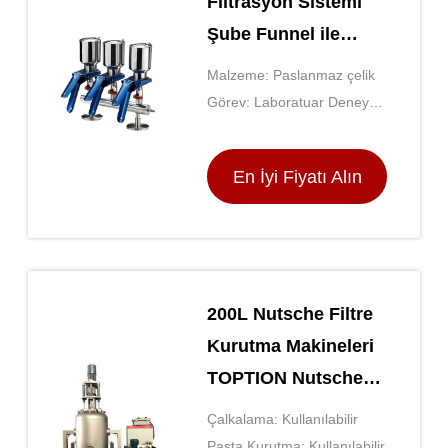
Filtrasyon Sistemi
Şube Funnel ile
Temizleyici
Malzeme: Paslanmaz çelik
Laboratuvar için
Görev: Laboratuar Deneysel
Vacuum Filtrasyon
Çalışması
En İyi Fiyatı Alın
200L Nutsche Filtre
Kurutma Makineleri
TOPTION Nutsche
Filtrasyon Kurutma
Çalkalama: Kullanılabilir
Pasta Kurutma: Kullanılabilir