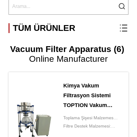
TÜM ÜRÜNLER
Vacuum Filter Apparatus (6)
Online Manufacturer
Kimya Vakum
Filtrasyon Sistemi
TOPTION Vakum
Filtre Aygıtı
Toplama Şişesi Malzemesi:
borosilikat cam
Filtre Destek Malzemesi:
borosilikat cam