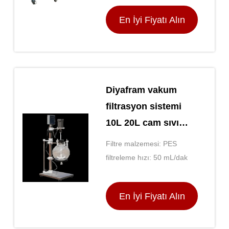
En İyi Fiyatı Alın
Diyafram vakum
filtrasyon sistemi
10L 20L cam sıvı
ayırıcı
Filtre malzemesi: PES
filtreleme hızı: 50 mL/dak
En İyi Fiyatı Alın