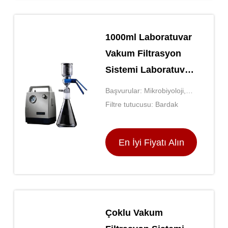
1000ml Laboratuvar
Vakum Filtrasyon
Sistemi Laboratuvar
Solvent Filtre
Başvurular: Mikrobiyoloji,
Sistemi
Hücre Kültürü, Çevre Analizi
Filtre tutucusu: Bardak
En İyi Fiyatı Alın
Çoklu Vakum