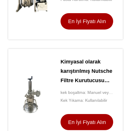
En İyi Fiyatı Alın
Kimyasal olarak
karıştırılmış Nutsche
Filtre Kurutucusu
Kristalleşme sıvısı
kek boşaltma: Manuel veya
için
otomatik
Kek Yıkama: Kullanılabilir
En İyi Fiyatı Alın