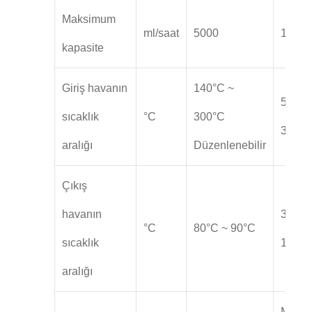
Maksimum
ml/saat
5000
10000
kapasite
Giriş havanın
140°C ~
50°C 
sıcaklık
°C
300°C
300°C
aralığı
Düzenlenebilir
Çıkış
havanın
30°C 
°C
80°C ~ 90°C
sıcaklık
150°C
aralığı
Merke