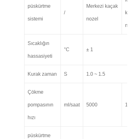
püskürtme
Merkezi kaçak
/
kaçak
sistemi
nozel
nozel
Sıcaklığın
°C
± 1
hassasiyeti
Kurak zaman
S
1.0 ~ 1.5
Çökme
pompasının
ml/saat
5000
10000
hızı
püskürtme