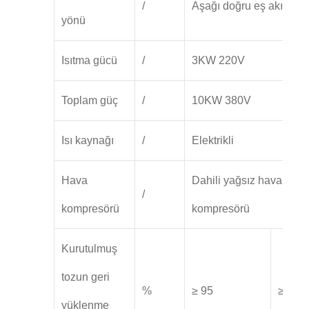
/
Aşağı doğru eş akım
yönü
Isıtma gücü
/
3KW 220V
Toplam güç
/
10KW 380V
Isı kaynağı
/
Elektrikli
Hava
Dahili yağsız hava
/
kompresörü
kompresörü
Kurutulmuş
tozun geri
%
≥ 95
≥ 98
yüklenme