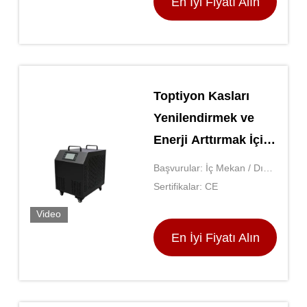
En İyi Fiyatı Alın
Toptiyon Kasları
Yenilendirmek ve
Enerji Arttırmak İçin
Şişme Buz Banyo
Başvurular: İç Mekan / Dış
Mekan
Sertifikalar: CE
Video
En İyi Fiyatı Alın