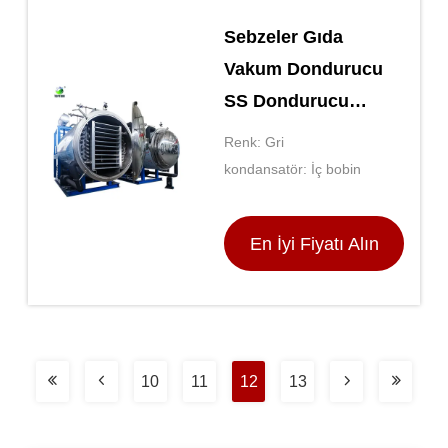
Sebzeler Gıda
Vakum Dondurucu
SS Dondurucu
Dondurma Ekipmanı
Renk: Gri
kondansatör: İç bobin
En İyi Fiyatı Alın
10
11
12
13