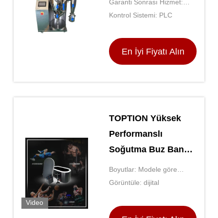
Garanti Sonrası Hizmet:
Ekipmanı
Çevrimiçi destek
Kontrol Sistemi: PLC
En İyi Fiyatı Alın
TOPTION Yüksek
Performanslı
Soğutma Buz Banyo
Dijital Ekran Tipi
Boyutlar: Modele göre
belirlenir
Görüntüle: dijital
Video