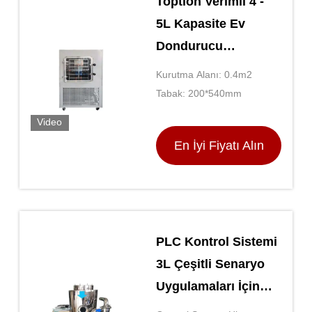
Toption Verimli 4 -
5L Kapasite Ev
Dondurucu
Kurucuları Daha
Kurutma Alanı: 0.4m2
Uzun Süredir Taze
Tabak: 200*540mm
Kalır
Video
En İyi Fiyatı Alın
PLC Kontrol Sistemi
3L Çeşitli Senaryo
Uygulamaları İçin
Spray Kurucu