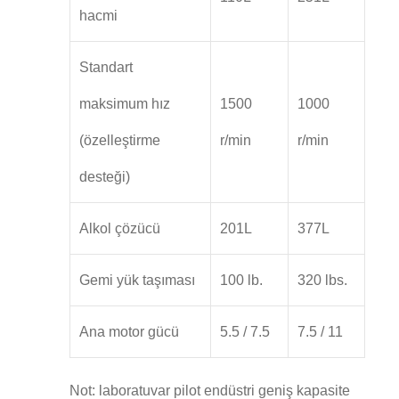
hacmi
Standart
maksimum hız
1500
1000
(özelleştirme
r/min
r/min
desteği)
Alkol çözücü
201L
377L
Gemi yük taşıması
100 lb.
320 lbs.
Ana motor gücü
5.5 / 7.5
7.5 / 11
Not: laboratuvar pilot endüstri geniş kapasite