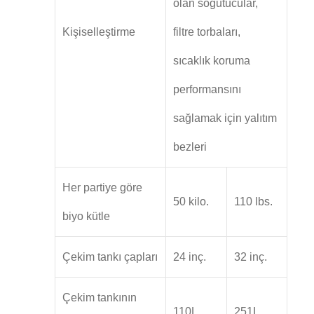
olan soğutucular,
Kişiselleştirme
filtre torbaları,
sıcaklık koruma
performansını
sağlamak için yalıtım
bezleri
Her partiye göre
50 kilo.
110 lbs.
biyo kütle
Çekim tankı çapları
24 inç.
32 inç.
Çekim tankının
110L
251L